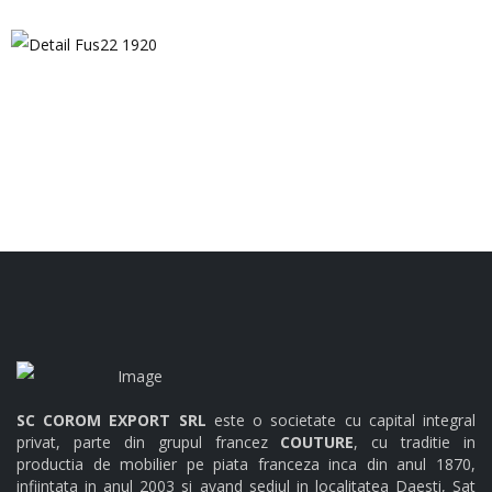
Detail Fus72220 3239 1920
Detail Fus22 1920
SC COROM EXPORT SRL
este o societate cu capital integral
privat, parte din grupul francez
COUTURE
, cu traditie in
productia de mobilier pe piata franceza inca din anul 1870,
infiintata in anul 2003 si avand sediul in localitatea Daesti, Sat